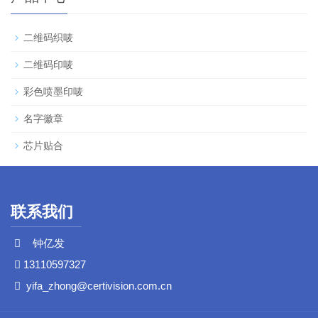
二维码织唛
二维码印唛
彩色喷墨印唛
名字徽章
芯片贴合
联系我们
钟亿发
13110597327
yifa_zhong@certivision.com.cn