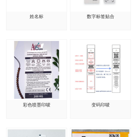
姓名标
数字标签贴合
彩色喷墨印唛
变码印唛